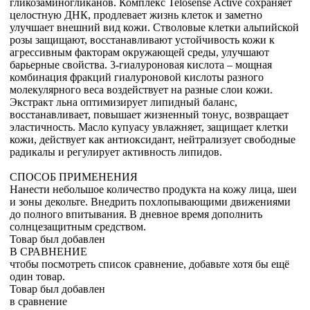
гликозаминогликанов. Комплекс Telosense Active сохраняет
целостную ДНК, продлевает жизнь клеток и заметно
улучшает внешний вид кожи. Стволовые клетки альпийской
розы защищают, восстанавливают устойчивость кожи к
агрессивным факторам окружающей среды, улучшают
барьерные свойства. 3-гиалуроновая кислота – мощная
комбинация фракций гиалуроновой кислоты разного
молекулярного веса воздействует на разные слои кожи.
Экстракт льна оптимизирует липидный баланс,
восстанавливает, повышает жизненный тонус, возвращает
эластичность. Масло купуасу увлажняет, защищает клетки
кожи, действует как антиоксидант, нейтрализует свободные
радикалы и регулирует активность липидов.
СПОСОБ ПРИМЕНЕНИЯ
Нанести небольшое количество продукта на кожу лица, шеи
и зоны декольте. Внедрить похлопывающими движениями
до полного впитывания. В дневное время дополнить
солнцезащитным средством.
Товар был добавлен
В СРАВНЕНИЕ
чтобы посмотреть список сравнение, добавьте хотя бы ещё
один товар.
Товар был добавлен
в сравнение