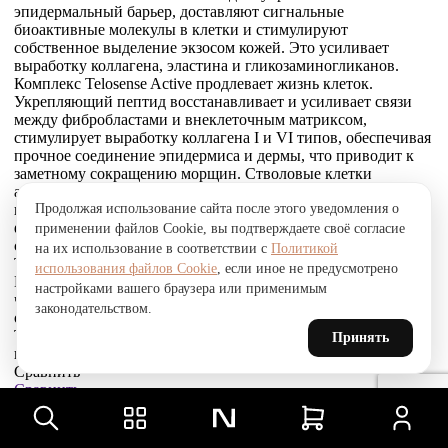
эпидермальный барьер, доставляют сигнальные
биоактивные молекулы в клетки и стимулируют
собственное выделение экзосом кожей. Это усиливает
выработку коллагена, эластина и гликозаминогликанов.
Комплекс Telosense Active продлевает жизнь клеток.
Укрепляющий пептид восстанавливает и усиливает связи
между фибробластами и внеклеточным матриксом,
стимулирует выработку коллагена I и VI типов, обеспечивая
прочное соединение эпидермиса и дермы, что приводит к
заметному сокращению морщин. Стволовые клетки
альпийской розы защищают, поддерживают и
Продолжая использование сайта после этого уведомления о
восстанавливают устойчивость кожи к агрессивным
факторам окружающей среды и преждевременному
применении файлов Cookie, вы подтверждаете своё согласие
старению, улучшают барьерные свойства.
на их использование в соответствии с
Политикой
Товар был добавлен
использования файлов Cookie
, если иное не предусмотрено
В СРАВНЕНИЕ
настройками вашего браузера или применимым
чтобы посмотреть список сравнение, добавьте хотя бы ещё
законодательством.
один товар.
Товар был добавлен
Принять
в сравнение
Сравнить
Сравнить
Товар был добавлен
в избранное
Перейти в избранное
Для того, чтобы добавить в избранное, выберите тип товара.
В избранное