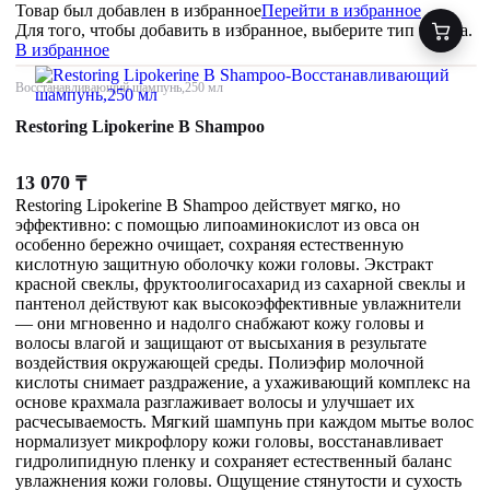
Товар был добавлен
в избранное
Перейти в избранное
Для того, чтобы добавить в избранное, выберите тип товара.
В избранное
Восстанавливающий шампунь,250 мл
Restoring Lipokerine B Shampoo
13 070
₸
Restoring Lipokerine B Shampoo действует мягко, но
эффективно: с помощью липоаминокислот из овса он
особенно бережно очищает, сохраняя естественную
кислотную защитную оболочку кожи головы. Экстракт
красной свеклы, фруктоолигосахарид из сахарной свеклы и
пантенол действуют как высокоэффективные увлажнители
— они мгновенно и надолго снабжают кожу головы и
волосы влагой и защищают от высыхания в результате
воздействия окружающей среды. Полиэфир молочной
кислоты снимает раздражение, а ухаживающий комплекс на
основе крахмала разглаживает волосы и улучшает их
расчесываемость. Мягкий шампунь при каждом мытье волос
нормализует микрофлору кожи головы, восстанавливает
гидролипидную пленку и сохраняет естественный баланс
увлажнения кожи головы. Ощущение стянутости и сухость