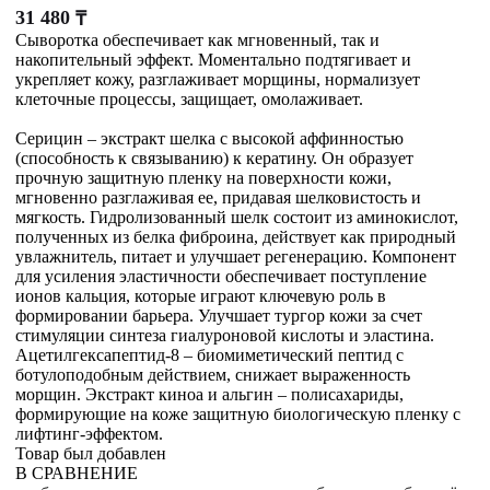
31 480
₸
Сыворотка обеспечивает как мгновенный, так и
накопительный эффект. Моментально подтягивает и
укрепляет кожу, разглаживает морщины, нормализует
клеточные процессы, защищает, омолаживает.
Серицин – экстракт шелка с высокой аффинностью
(способность к связыванию) к кератину. Он образует
прочную защитную пленку на поверхности кожи,
мгновенно разглаживая ее, придавая шелковистость и
мягкость. Гидролизованный шелк состоит из аминокислот,
полученных из белка фиброина, действует как природный
увлажнитель, питает и улучшает регенерацию. Компонент
для усиления эластичности обеспечивает поступление
ионов кальция, которые играют ключевую роль в
формировании барьера. Улучшает тургор кожи за счет
стимуляции синтеза гиалуроновой кислоты и эластина.
Ацетилгексапептид-8 – биомиметический пептид с
ботулоподобным действием, снижает выраженность
морщин. Экстракт киноа и альгин – полисахариды,
формирующие на коже защитную биологическую пленку с
лифтинг-эффектом.
Товар был добавлен
В СРАВНЕНИЕ