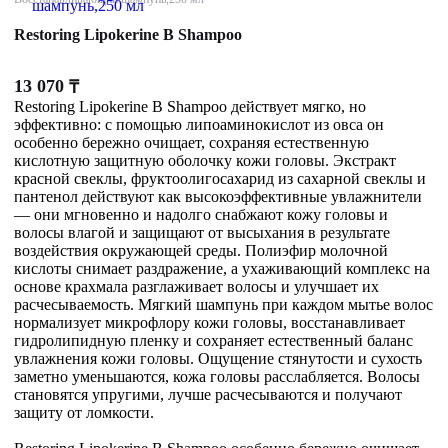
Restoring Lipokerine B Shampoo
13 070
₸
Restoring Lipokerine B Shampoo действует мягко, но
эффективно: с помощью липоаминокислот из овса он
особенно бережно очищает, сохраняя естественную
кислотную защитную оболочку кожи головы. Экстракт
красной свеклы, фруктоолигосахарид из сахарной свеклы и
пантенол действуют как высокоэффективные увлажнители
— они мгновенно и надолго снабжают кожу головы и
волосы влагой и защищают от высыхания в результате
воздействия окружающей среды. Полиэфир молочной
кислоты снимает раздражение, а ухаживающий комплекс на
основе крахмала разглаживает волосы и улучшает их
расчесываемость. Мягкий шампунь при каждом мытье волос
нормализует микрофлору кожи головы, восстанавливает
гидролипидную пленку и сохраняет естественный баланс
увлажнения кожи головы. Ощущение стянутости и сухость
заметно уменьшаются, кожа головы расслабляется. Волосы
становятся упругими, лучше расчесываются и получают
защиту от ломкости.