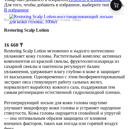
Для того, чтобы добавить в избранное, выберите тип товара.
В избранное
Восстанавливающий лосьон для кожи головы, 100мл
Restoring Scalp Lotion
16 660
₸
Restoring Scalp Lotion мгновенно и надолго интенсивно
увлажняет кожу головы. Растительный комплекс активных
компонентов из красной свеклы, фруктоолигосахарида из
сахарной свеклы и пантенола регулирует баланс
увлажнения, удерживает влагу глубоко в коже и защищает
от высыхания. Одновременно с этим биоферментированный
экстракт овса стимулирует работу сальных желез,
нормализует выработку кожного сала, поддерживая тем
самым регенерацию естественной гидролипидной пленки.
Регенерирующий лосьон для кожи головы ощутимо
улучшает микрофлору кожи головы и устраняет ощущение
стянутости. Кожа головы ощущается спокойной и упругой
— она оптимальным образом защищена от влияния
внешних факторов, таких как погода или горячий воздух
фена.