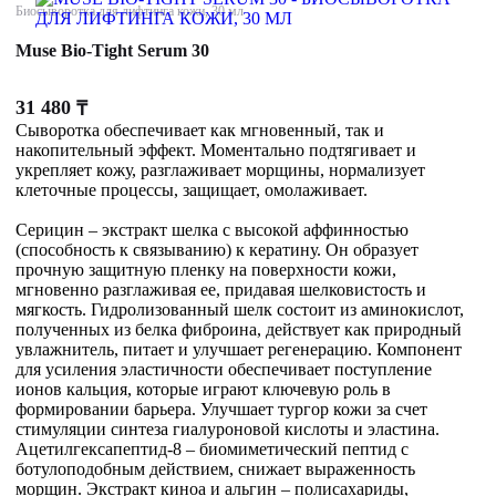
Биосыворотка для лифтинга кожи, 30 мл
Muse Bio-Tight Serum 30
31 480
₸
Сыворотка обеспечивает как мгновенный, так и
накопительный эффект. Моментально подтягивает и
укрепляет кожу, разглаживает морщины, нормализует
клеточные процессы, защищает, омолаживает.
Серицин – экстракт шелка с высокой аффинностью
(способность к связыванию) к кератину. Он образует
прочную защитную пленку на поверхности кожи,
мгновенно разглаживая ее, придавая шелковистость и
мягкость. Гидролизованный шелк состоит из аминокислот,
полученных из белка фиброина, действует как природный
увлажнитель, питает и улучшает регенерацию. Компонент
для усиления эластичности обеспечивает поступление
ионов кальция, которые играют ключевую роль в
формировании барьера. Улучшает тургор кожи за счет
стимуляции синтеза гиалуроновой кислоты и эластина.
Ацетилгексапептид-8 – биомиметический пептид с
ботулоподобным действием, снижает выраженность
морщин. Экстракт киноа и альгин – полисахариды,