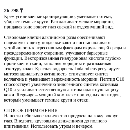
26 798
₸
Крем усиливает микроциркуляцию, уменьшает отеки,
убирает темные круги. Разглаживает мелкие морщины,
придавая зоне вокруг глаз свежий и отдохнувший вид.
Стволовые клетки альпийской розы обеспечивают
надежную защиту, поддерживают и восстанавливают
устойчивость к агрессивным факторам окружающей среды и
преждевременному старению, улучшают барьерные
функции. Векторизованная гиалуроновая кислота глубоко
проникает в ткани, заполняя морщины и разглаживая
текстуру кожи. Красная водоросль Jania rubens регулирует
митохондриальную активность, стимулирует синтез
коллагена и уменьшает выраженность морщин. Пептид Q10
способствует увеличению эндогенного синтеза коэнзима
Q10 и усиливает естественную антиоксидантную защиту
кожи. Regu-age – мощный комплекс природных пептидов,
который уменьшает темные круги и отеки.
СПОСОБ ПРИМЕНЕНИЯ
Нанести небольшое количество продукта на кожу вокруг
глаз. Внедрить круговыми движениями до полного
впитывания. Использовать утром и вечером.