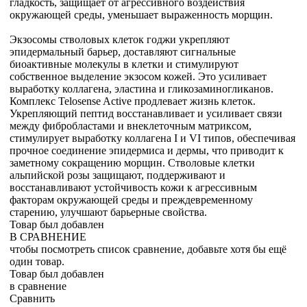
гладкость, защищает от агрессивного воздействия
окружающей среды, уменьшает выраженность морщин.
Экзосомы стволовых клеток годжи укрепляют
эпидермальный барьер, доставляют сигнальные
биоактивные молекулы в клетки и стимулируют
собственное выделение экзосом кожей. Это усиливает
выработку коллагена, эластина и гликозаминогликанов.
Комплекс Telosense Active продлевает жизнь клеток.
Укрепляющий пептид восстанавливает и усиливает связи
между фибробластами и внеклеточным матриксом,
стимулирует выработку коллагена I и VI типов, обеспечивая
прочное соединение эпидермиса и дермы, что приводит к
заметному сокращению морщин. Стволовые клетки
альпийской розы защищают, поддерживают и
восстанавливают устойчивость кожи к агрессивным
факторам окружающей среды и преждевременному
старению, улучшают барьерные свойства.
Товар был добавлен
В СРАВНЕНИЕ
чтобы посмотреть список сравнение, добавьте хотя бы ещё
один товар.
Товар был добавлен
в сравнение
Сравнить