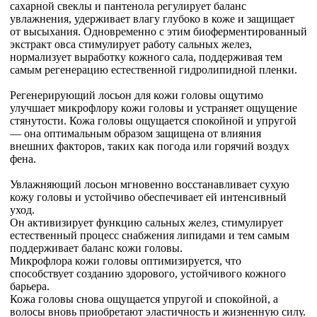
сахарной свеклы и пантенола регулирует баланс
увлажнения, удерживает влагу глубоко в коже и защищает
от высыхания. Одновременно с этим биоферментированный
экстракт овса стимулирует работу сальных желез,
нормализует выработку кожного сала, поддерживая тем
самым регенерацию естественной гидролипидной пленки.
Регенерирующий лосьон для кожи головы ощутимо
улучшает микрофлору кожи головы и устраняет ощущение
стянутости. Кожа головы ощущается спокойной и упругой
— она оптимальным образом защищена от влияния
внешних факторов, таких как погода или горячий воздух
фена.
Увлажняющий лосьон мгновенно восстанавливает сухую
кожу головы и устойчиво обеспечивает ей интенсивный
уход.
Он активизирует функцию сальных желез, стимулирует
естественный процесс снабжения липидами и тем самым
поддерживает баланс кожи головы.
Микрофлора кожи головы оптимизируется, что
способствует созданию здорового, устойчивого кожного
барьера.
Кожа головы снова ощущается упругой и спокойной, а
волосы вновь приобретают эластичность и жизненную силу.