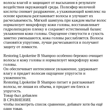
волосы влагой и защищают от высыхания в результате
воздействия окружающей среды. Полиэфир молочной
кислоты снимает раздражение, а ухаживающий комплекс на
основе крахмала разглаживает волосы и улучшает их
расчесываемость. Мягкий шампунь при каждом мытье волос
нормализует микрофлору кожи головы, восстанавливает
гидролипидную пленку и сохраняет естественный баланс
увлажнения кожи головы. Ощущение стянутости и сухость
заметно уменьшаются, кожа головы расслабляется. Волосы
становятся упругими, лучше расчесываются и получают
защиту от ломкости.
Restoring Lipokerine B Shampoo особенно бережно очищает
волосы и кожу головы и нормализует микрофлору кожи
головы.
Он обеспечивает интенсивное увлажнение, удерживает
влагу и придает волосам ощущение упругости и
ухоженности.
Restoring Lipokerine B Shampoo питает и разглаживает
волосы, не лишая их объема, и придает им блеск и
упругость.
Товар был добавлен
В СРАВНЕНИЕ
чтобы посмотреть список сравнение, добавьте хотя бы ещё
один товар.