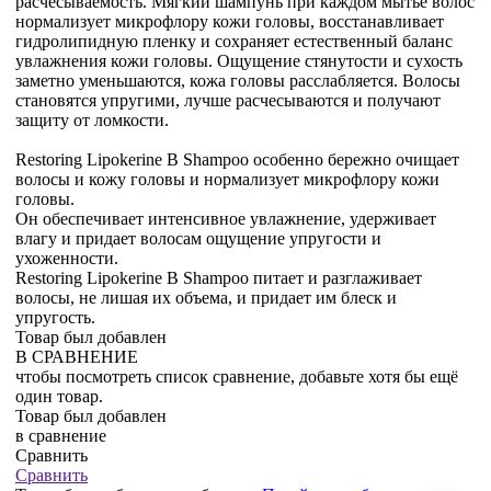
расчесываемость. Мягкий шампунь при каждом мытье волос
нормализует микрофлору кожи головы, восстанавливает
гидролипидную пленку и сохраняет естественный баланс
увлажнения кожи головы. Ощущение стянутости и сухость
заметно уменьшаются, кожа головы расслабляется. Волосы
становятся упругими, лучше расчесываются и получают
защиту от ломкости.
Restoring Lipokerine B Shampoo особенно бережно очищает
волосы и кожу головы и нормализует микрофлору кожи
головы.
Он обеспечивает интенсивное увлажнение, удерживает
влагу и придает волосам ощущение упругости и
ухоженности.
Restoring Lipokerine B Shampoo питает и разглаживает
волосы, не лишая их объема, и придает им блеск и
упругость.
Товар был добавлен
В СРАВНЕНИЕ
чтобы посмотреть список сравнение, добавьте хотя бы ещё
один товар.
Товар был добавлен
в сравнение
Сравнить
Сравнить