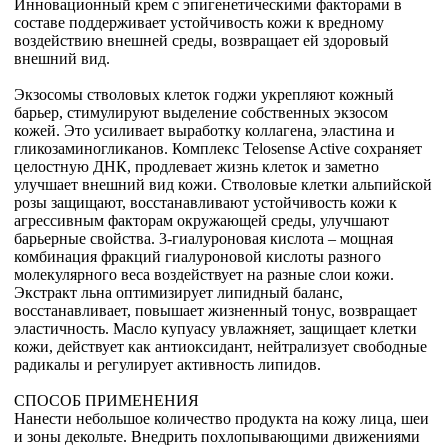
Инновационный крем с эпигенетическими факторами в
составе поддерживает устойчивость кожи к вредному
воздействию внешней среды, возвращает ей здоровый
внешний вид.
Экзосомы стволовых клеток годжи укрепляют кожный
барьер, стимулируют выделение собственных экзосом
кожей. Это усиливает выработку коллагена, эластина и
гликозаминогликанов. Комплекс Telosense Active сохраняет
целостную ДНК, продлевает жизнь клеток и заметно
улучшает внешний вид кожи. Стволовые клетки альпийской
розы защищают, восстанавливают устойчивость кожи к
агрессивным факторам окружающей среды, улучшают
барьерные свойства. 3-гиалуроновая кислота – мощная
комбинация фракций гиалуроновой кислоты разного
молекулярного веса воздействует на разные слои кожи.
Экстракт льна оптимизирует липидный баланс,
восстанавливает, повышает жизненный тонус, возвращает
эластичность. Масло купуасу увлажняет, защищает клетки
кожи, действует как антиоксидант, нейтрализует свободные
радикалы и регулирует активность липидов.
СПОСОБ ПРИМЕНЕНИЯ
Нанести небольшое количество продукта на кожу лица, шеи
и зоны декольте. Внедрить похлопывающими движениями