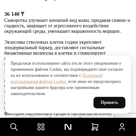
36 140
₸
Сыворотка улучшает внешний вид кожи, придавая сияние и
гладкость, защищает от агрессивного воздействия
окружающей среды, уменьшает выраженность морщин.
Экзосомы стволовых клеток годжи укрепляют
эпидермальный барьер, доставляют сигнальные
биоактивные молекулы в клетки и стимулируют
собственное выделение экзосом кожей. Это усиливает
Продолжая использование сайта после этого уведомления о
выработку коллагена, эластина и гликозаминогликанов.
Комплекс Telosense Active продлевает жизнь клеток.
применении файлов Cookie, вы подтверждаете своё согласие
Укрепляющий пептид восстанавливает и усиливает связи
на их использование в соответствии с
Политикой
между фибробластами и внеклеточным матриксом,
использования файлов Cookie
, если иное не предусмотрено
стимулирует выработку коллагена I и VI типов, обеспечивая
настройками вашего браузера или применимым
прочное соединение эпидермиса и дермы, что приводит к
законодательством.
заметному сокращению морщин. Стволовые клетки
альпийской розы защищают, поддерживают и
Принять
восстанавливают устойчивость кожи к агрессивным
факторам окружающей среды и преждевременному
старению, улучшают барьерные свойства.
Товар был добавлен
В СРАВНЕНИЕ
чтобы посмотреть список сравнение, добавьте хотя бы ещё