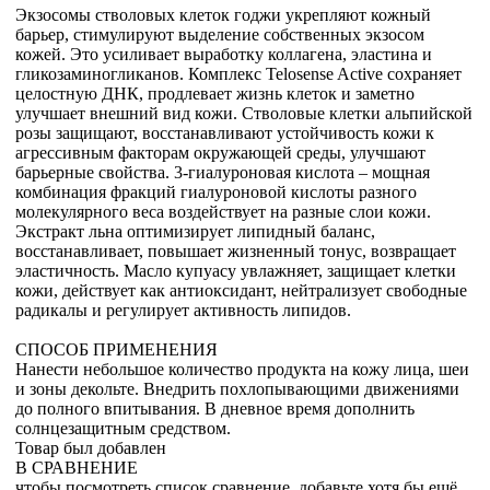
Экзосомы стволовых клеток годжи укрепляют кожный
барьер, стимулируют выделение собственных экзосом
кожей. Это усиливает выработку коллагена, эластина и
гликозаминогликанов. Комплекс Telosense Active сохраняет
целостную ДНК, продлевает жизнь клеток и заметно
улучшает внешний вид кожи. Стволовые клетки альпийской
розы защищают, восстанавливают устойчивость кожи к
агрессивным факторам окружающей среды, улучшают
барьерные свойства. 3-гиалуроновая кислота – мощная
комбинация фракций гиалуроновой кислоты разного
молекулярного веса воздействует на разные слои кожи.
Экстракт льна оптимизирует липидный баланс,
восстанавливает, повышает жизненный тонус, возвращает
эластичность. Масло купуасу увлажняет, защищает клетки
кожи, действует как антиоксидант, нейтрализует свободные
радикалы и регулирует активность липидов.
СПОСОБ ПРИМЕНЕНИЯ
Нанести небольшое количество продукта на кожу лица, шеи
и зоны декольте. Внедрить похлопывающими движениями
до полного впитывания. В дневное время дополнить
солнцезащитным средством.
Товар был добавлен
В СРАВНЕНИЕ
чтобы посмотреть список сравнение, добавьте хотя бы ещё