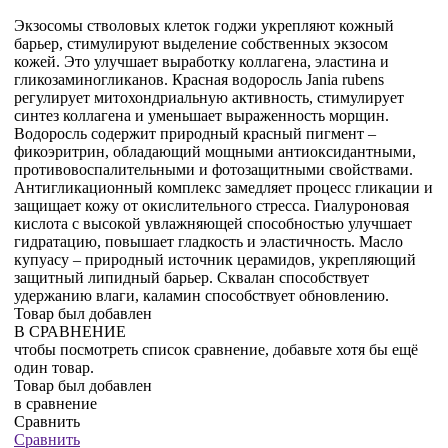
Экзосомы стволовых клеток годжи укрепляют кожный
барьер, стимулируют выделение собственных экзосом
кожей. Это улучшает выработку коллагена, эластина и
гликозаминогликанов. Красная водоросль Jania rubens
регулирует митохондриальную активность, стимулирует
синтез коллагена и уменьшает выраженность морщин.
Водоросль содержит природный красный пигмент –
фикоэритрин, обладающий мощными антиоксидантными,
противовоспалительными и фотозащитными свойствами.
Антигликационный комплекс замедляет процесс гликации и
защищает кожу от окислительного стресса. Гиалуроновая
кислота с высокой увлажняющей способностью улучшает
гидратацию, повышает гладкость и эластичность. Масло
купуасу – природный источник церамидов, укрепляющий
защитный липидный барьер. Сквалан способствует
удержанию влаги, каламин способствует обновлению.
Товар был добавлен
В СРАВНЕНИЕ
чтобы посмотреть список сравнение, добавьте хотя бы ещё
один товар.
Товар был добавлен
в сравнение
Сравнить
Сравнить