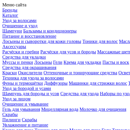
Меню сайта
Бренды
Каталог
Уход за волосами
Очищение и уход
Шампуни
Бальзамы и кондиционеры
Питание и восстановление
Лосьоны и сыворотки для кожи головы
Тоники для волос
Масла
Аксессуары
Расчёски и гребни
Расчёски для усов и бороды
Массажные щет
Средства для укладки
Муссы и пенки
Лосьоны
Гели
Крема для укладки
Пасты и воск
Средства для окрашивания
Краски
Окислители
Оттеночные и тонирующие средства
Осве
Техника для ухода за волосами
Фены и термощётки
Диффузоры
Машинки для стрижки волос
Уход за бородой и усами
Шампунь для бороды и усов
Средства для ухода
Наборы по ухо
Уход за лицом
Очищение и умывание
Гель для умывания
Мицеллярная вода
Молочко для очищения
Скрабы
Пилинги
Скрабы
Увлажнение и питание