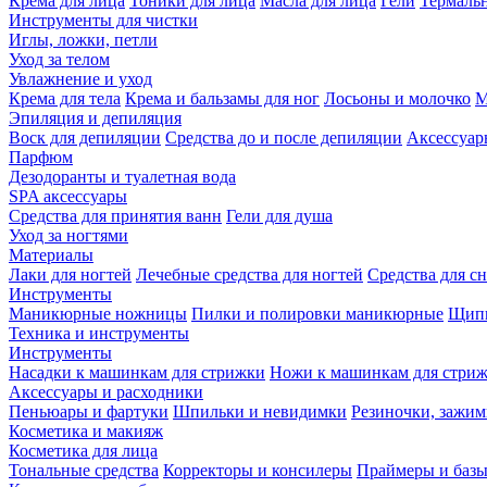
Крема для лица
Тоники для лица
Масла для лица
Гели
Термальн
Инструменты для чистки
Иглы, ложки, петли
Уход за телом
Увлажнение и уход
Крема для тела
Крема и бальзамы для ног
Лосьоны и молочко
М
Эпиляция и депиляция
Воск для депиляции
Средства до и после депиляции
Аксессуар
Парфюм
Дезодоранты и туалетная вода
SPA аксессуары
Средства для принятия ванн
Гели для душа
Уход за ногтями
Материалы
Лаки для ногтей
Лечебные средства для ногтей
Средства для сн
Инструменты
Маникюрные ножницы
Пилки и полировки маникюрные
Щипц
Техника и инструменты
Инструменты
Насадки к машинкам для стрижки
Ножи к машинкам для стри
Аксессуары и расходники
Пеньюары и фартуки
Шпильки и невидимки
Резиночки, зажи
Косметика и макияж
Косметика для лица
Тональные средства
Корректоры и консилеры
Праймеры и базы