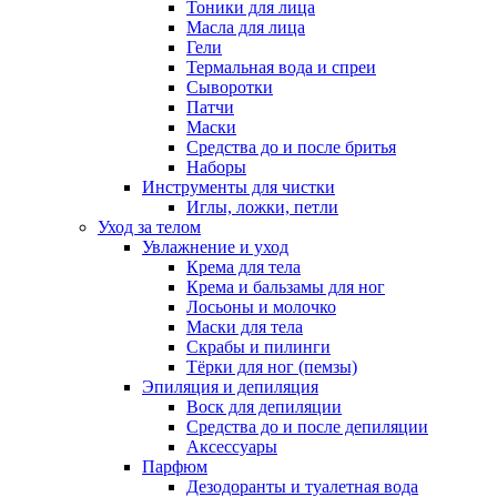
Тоники для лица
Масла для лица
Гели
Термальная вода и спреи
Сыворотки
Патчи
Маски
Средства до и после бритья
Наборы
Инструменты для чистки
Иглы, ложки, петли
Уход за телом
Увлажнение и уход
Крема для тела
Крема и бальзамы для ног
Лосьоны и молочко
Маски для тела
Скрабы и пилинги
Тёрки для ног (пемзы)
Эпиляция и депиляция
Воск для депиляции
Средства до и после депиляции
Аксессуары
Парфюм
Дезодоранты и туалетная вода