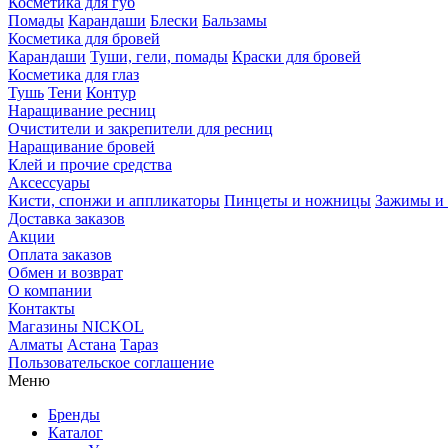
Косметика для губ
Помады
Карандаши
Блески
Бальзамы
Косметика для бровей
Карандаши
Туши, гели, помады
Краски для бровей
Косметика для глаз
Тушь
Тени
Контур
Наращивание ресниц
Очистители и закрепители для ресниц
Наращивание бровей
Клей и прочие средства
Аксессуары
Кисти, спонжи и аппликаторы
Пинцеты и ножницы
Зажимы и 
Доставка заказов
Акции
Оплата заказов
Обмен и возврат
О компании
Контакты
Магазины NICKOL
Алматы
Астана
Тараз
Пользовательское соглашение
Меню
Бренды
Каталог