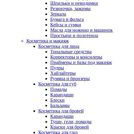
Шпильки и невидимки
Резиночки, зажимы
Зеркала
Бумага и фольга
Кейсы и сумки
Масла для ножниц и машинок
Простыни и полотенца
Косметика и макияж
Косметика для лица
Тональные средства
Корректоры и консилеры
Праймеры и базы под макияж
Пудры
Хайлайтеры
Румяна и бронзеры
Косметика для губ
Помады
Карандаши
Блески
Бальзамы
Косметика для бровей
Карандаши
Туши, гели, помады
Краски для бровей
Косметика для глаз