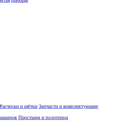
ритья
Наборы
Расчески и щётки
Запчасти и комплектующие
машинок
Простыни и полотенца