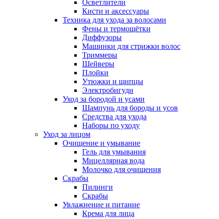
Осветлители
Кисти и аксессуары
Техника для ухода за волосами
Фены и термощётки
Диффузоры
Машинки для стрижки волос
Триммеры
Шейверы
Плойки
Утюжки и щипцы
Электробигуди
Уход за бородой и усами
Шампунь для бороды и усов
Средства для ухода
Наборы по уходу
Уход за лицом
Очищение и умывание
Гель для умывания
Мицеллярная вода
Молочко для очищения
Скрабы
Пилинги
Скрабы
Увлажнение и питание
Крема для лица