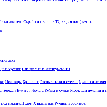
ая вода и спреи
Сыворотки
Патчи
Маски
Средства до и после б
аски для тела
Скрабы и пилинги
Тёрки для ног (пемзы)
ы
ятия лака
ы и кусачки
Специальные инструмемнты
жки
Ножницы
Брашинги
Распылители и сметки
Бритвы и лезвия
мы
Зеркала
Бумага и фольга
Кейсы и сумки
Масла для ножниц и 
 под макияж
Пудры
Хайлайтеры
Румяна и бронзеры