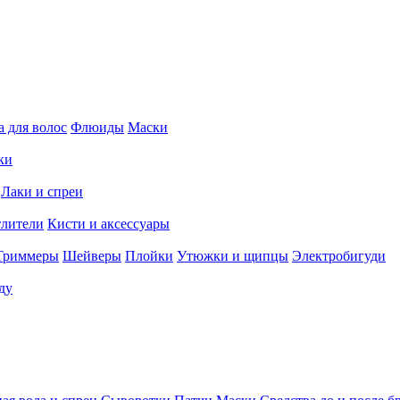
 для волос
Флюиды
Маски
ки
Лаки и спреи
тлители
Кисти и аксессуары
Триммеры
Шейверы
Плойки
Утюжки и щипцы
Электробигуди
ду