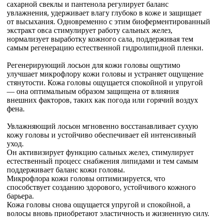
сахарной свеклы и пантенола регулирует баланс
увлажнения, удерживает влагу глубоко в коже и защищает
от высыхания. Одновременно с этим биоферментированный
экстракт овса стимулирует работу сальных желез,
нормализует выработку кожного сала, поддерживая тем
самым регенерацию естественной гидролипидной пленки.
Регенерирующий лосьон для кожи головы ощутимо
улучшает микрофлору кожи головы и устраняет ощущение
стянутости. Кожа головы ощущается спокойной и упругой
— она оптимальным образом защищена от влияния
внешних факторов, таких как погода или горячий воздух
фена.
Увлажняющий лосьон мгновенно восстанавливает сухую
кожу головы и устойчиво обеспечивает ей интенсивный
уход.
Он активизирует функцию сальных желез, стимулирует
естественный процесс снабжения липидами и тем самым
поддерживает баланс кожи головы.
Микрофлора кожи головы оптимизируется, что
способствует созданию здорового, устойчивого кожного
барьера.
Кожа головы снова ощущается упругой и спокойной, а
волосы вновь приобретают эластичность и жизненную силу.