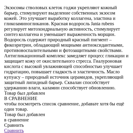
Экзосомы стволовых клеток годжи укрепляют кожный
барьер, стимулируют выделение собственных экзосом
кожей. Это улучшает выработку коллагена, эластина и
гликозаминогликанов. Красная водоросль Jania rubens
регулирует митохондриальную активность, стимулирует
синтез коллагена и уменьшает выраженность морщин.
Водоросль содержит природный красный пигмент –
фикоэритрин, обладающий мощными антиоксидантными,
противовоспалительными и фотозащитными свойствами.
Антигликационный комплекс замедляет процесс гликации и
защищает кожу от окислительного стресса. Гиалуроновая
кислота с высокой увлажняющей способностью улучшает
гидратацию, повышает гладкость и эластичность. Масло
купуасу – природный источник церамидов, укрепляющий
защитный липидный барьер. Сквалан способствует
удержанию влаги, каламин способствует обновлению.
Товар был добавлен
В СРАВНЕНИЕ
чтобы посмотреть список сравнение, добавьте хотя бы ещё
один товар.
Товар был добавлен
в сравнение
Сравнить
Сравнить