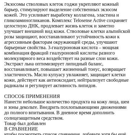
Экзосомы стволовых клеток годжи укрепляют кожный
барьер, стимулируют выделение собственных экзосом
кожей. Это усиливает выработку коллагена, эластина и
гликозаминогликанов. Комплекс Telosense Active сохраняет
целостную ДНК, продлевает жизнь клеток и заметно
улучшает внешний вид кожи. Стволовые клетки альпийской
розы защищают, восстанавливают устойчивость кожи к
агрессивным факторам окружающей среды, улучшают
барьерные свойства. 3-гиалуроновая кислота – мощная
комбинация фракций гиалуроновой кислоты разного
молекулярного веса воздействует на разные слои кожи.
Экстракт льна оптимизирует липидный баланс,
восстанавливает, повышает жизненный тонус, возвращает
эластичность. Масло купуасу увлажняет, защищает клетки
кожи, действует как антиоксидант, нейтрализует свободные
радикалы и регулирует активность липидов.
СПОСОБ ПРИМЕНЕНИЯ
Нанести небольшое количество продукта на кожу лица, шеи
и зоны декольте. Внедрить похлопывающими движениями
до полного впитывания. В дневное время дополнить
солнцезащитным средством.
Товар был добавлен
В СРАВНЕНИЕ
чтобы посмотреть список сравнение, добавьте хотя бы ещё