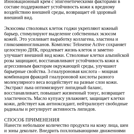
Инновационный крем с эпигенетическими факторами в
составе поддерживает устойчивость кожи к вредному
воздействию внешней среды, возвращает ей здоровый
внешний вид.
Экзосомы стволовых клеток годжи укрепляют кожный
барьер, стимулируют выделение собственных экзосом
кожей. Это усиливает выработку коллагена, эластина и
гликозаминогликанов. Комплекс Telosense Active сохраняет
целостную ДНК, продлевает жизнь клеток и заметно
улучшает внешний вид кожи. Стволовые клетки альпийской
розы защищают, восстанавливают устойчивость кожи к
агрессивным факторам окружающей среды, улучшают
барьерные свойства. 3-гиалуроновая кислота – мощная
комбинация фракций гиалуроновой кислоты разного
молекулярного веса воздействует на разные слои кожи.
Экстракт льна оптимизирует липидный баланс,
восстанавливает, повышает жизненный тонус, возвращает
эластичность. Масло купуасу увлажняет, защищает клетки
кожи, действует как антиоксидант, нейтрализует свободные
радикалы и регулирует активность липидов.
СПОСОБ ПРИМЕНЕНИЯ
Нанести небольшое количество продукта на кожу лица, шеи
и зоны декольте. Внедрить похлопывающими движениями