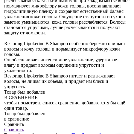
расчесываемость. Мягкий шампунь при каждом мытье волос
нормализует микрофлору кожи головы, восстанавливает
гидролипидную пленку и сохраняет естественный баланс
увлажнения кожи головы. Ощущение стянутости и сухость
заметно уменьшаются, кожа головы расслабляется. Волосы
становятся упругими, лучше расчесываются и получают
защиту от ломкости.
Restoring Lipokerine B Shampoo особенно бережно очищает
волосы и кожу головы и нормализует микрофлору кожи
головы.
Он обеспечивает интенсивное увлажнение, удерживает
влагу и придает волосам ощущение упругости и
ухоженности.
Restoring Lipokerine B Shampoo питает и разглаживает
волосы, не лишая их объема, и придает им блеск и
упругость.
Товар был добавлен
В СРАВНЕНИЕ
чтобы посмотреть список сравнение, добавьте хотя бы ещё
один товар.
Товар был добавлен
в сравнение
Сравнить
Сравнить