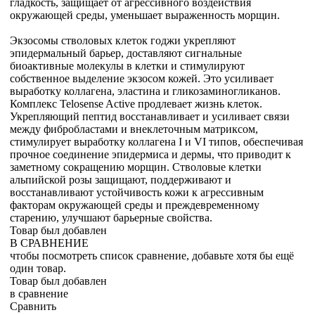
гладкость, защищает от агрессивного воздействия
окружающей среды, уменьшает выраженность морщин.
Экзосомы стволовых клеток годжи укрепляют
эпидермальный барьер, доставляют сигнальные
биоактивные молекулы в клетки и стимулируют
собственное выделение экзосом кожей. Это усиливает
выработку коллагена, эластина и гликозаминогликанов.
Комплекс Telosense Active продлевает жизнь клеток.
Укрепляющий пептид восстанавливает и усиливает связи
между фибробластами и внеклеточным матриксом,
стимулирует выработку коллагена I и VI типов, обеспечивая
прочное соединение эпидермиса и дермы, что приводит к
заметному сокращению морщин. Стволовые клетки
альпийской розы защищают, поддерживают и
восстанавливают устойчивость кожи к агрессивным
факторам окружающей среды и преждевременному
старению, улучшают барьерные свойства.
Товар был добавлен
В СРАВНЕНИЕ
чтобы посмотреть список сравнение, добавьте хотя бы ещё
один товар.
Товар был добавлен
в сравнение
Сравнить