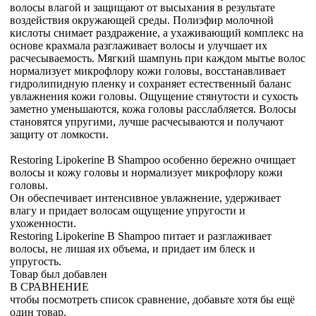
волосы влагой и защищают от высыхания в результате
воздействия окружающей среды. Полиэфир молочной
кислоты снимает раздражение, а ухаживающий комплекс на
основе крахмала разглаживает волосы и улучшает их
расчесываемость. Мягкий шампунь при каждом мытье волос
нормализует микрофлору кожи головы, восстанавливает
гидролипидную пленку и сохраняет естественный баланс
увлажнения кожи головы. Ощущение стянутости и сухость
заметно уменьшаются, кожа головы расслабляется. Волосы
становятся упругими, лучше расчесываются и получают
защиту от ломкости.
Restoring Lipokerine B Shampoo особенно бережно очищает
волосы и кожу головы и нормализует микрофлору кожи
головы.
Он обеспечивает интенсивное увлажнение, удерживает
влагу и придает волосам ощущение упругости и
ухоженности.
Restoring Lipokerine B Shampoo питает и разглаживает
волосы, не лишая их объема, и придает им блеск и
упругость.
Товар был добавлен
В СРАВНЕНИЕ
чтобы посмотреть список сравнение, добавьте хотя бы ещё
один товар.