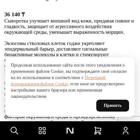
36 140
₸
Сыворотка улучшает внешний вид кожи, придавая сияние и
гладкость, защищает от агрессивного воздействия
окружающей среды, уменьшает выраженность морщин.
Экзосомы стволовых клеток годжи укрепляют
эпидермальный барьер, доставляют сигнальные
биоактивные молекулы в клетки и стимулируют
собственное выделение экзосом кожей. Это усиливает
Продолжая использование сайта после этого уведомления о
выработку коллагена, эластина и гликозаминогликанов.
Комплекс Telosense Active продлевает жизнь клеток.
применении файлов Cookie, вы подтверждаете своё согласие
Укрепляющий пептид восстанавливает и усиливает связи
на их использование в соответствии с
Политикой
между фибробластами и внеклеточным матриксом,
использования файлов Cookie
, если иное не предусмотрено
стимулирует выработку коллагена I и VI типов, обеспечивая
настройками вашего браузера или применимым
прочное соединение эпидермиса и дермы, что приводит к
законодательством.
заметному сокращению морщин. Стволовые клетки
альпийской розы защищают, поддерживают и
Принять
восстанавливают устойчивость кожи к агрессивным
факторам окружающей среды и преждевременному
старению, улучшают барьерные свойства.
Товар был добавлен
В СРАВНЕНИЕ
чтобы посмотреть список сравнение, добавьте хотя бы ещё