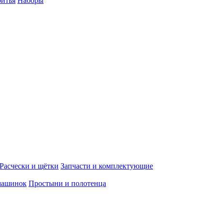
ритья
Наборы
Расчески и щётки
Запчасти и комплектующие
машинок
Простыни и полотенца