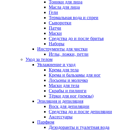
Тоники для лица
Масла для лица
Гели
Термальная вода и спреи
Сыворотки
Патчи
Маски
Средства до и после бритья
Наборы
Инструменты для чистки
Иглы, ложки, петли
Уход за телом
Увлажнение и уход
Крема для тела
Крема и бальзамы для ног
Лосьоны и молочко
Маски для тела
Скрабы и пилинги
Тёрки для ног (пемзы)
Эпиляция и депиляция
Воск для депиляции
Средства до и после депиляции
Аксессуары
Парфюм
Дезодоранты и туалетная вода