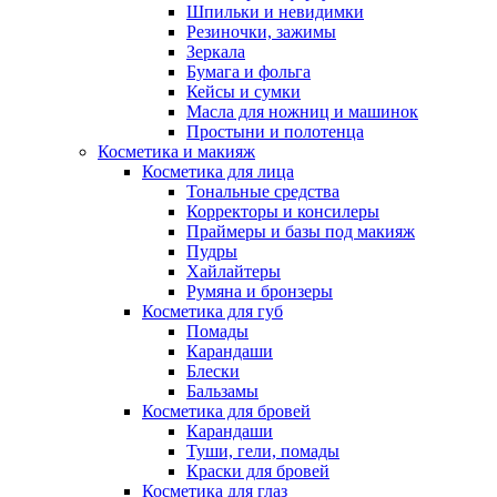
Шпильки и невидимки
Резиночки, зажимы
Зеркала
Бумага и фольга
Кейсы и сумки
Масла для ножниц и машинок
Простыни и полотенца
Косметика и макияж
Косметика для лица
Тональные средства
Корректоры и консилеры
Праймеры и базы под макияж
Пудры
Хайлайтеры
Румяна и бронзеры
Косметика для губ
Помады
Карандаши
Блески
Бальзамы
Косметика для бровей
Карандаши
Туши, гели, помады
Краски для бровей
Косметика для глаз