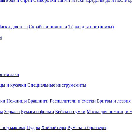
ая вода и спреи
Сыворотки
Патчи
Маски
Средства до и после б
аски для тела
Скрабы и пилинги
Тёрки для ног (пемзы)
ы
ятия лака
ы и кусачки
Специальные инструмемнты
жки
Ножницы
Брашинги
Распылители и сметки
Бритвы и лезвия
мы
Зеркала
Бумага и фольга
Кейсы и сумки
Масла для ножниц и 
 под макияж
Пудры
Хайлайтеры
Румяна и бронзеры