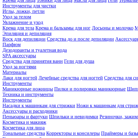
Крема для лица
Тоники для лица
Масла для лица
Гели
Термальн
Инструменты для чистки
Иглы, ложки, петли
Уход за телом
Увлажнение и уход
Крема для тела
Крема и бальзамы для ног
Лосьоны и молочко
М
Эпиляция и депиляция
Воск для депиляции
Средства до и после депиляции
Аксессуар
Парфюм
Дезодоранты и туалетная вода
SPA аксессуары
Средства для принятия ванн
Гели для душа
Уход за ногтями
Материалы
Лаки для ногтей
Лечебные средства для ногтей
Средства для сн
Инструменты
Маникюрные ножницы
Пилки и полировки маникюрные
Щипц
Техника и инструменты
Инструменты
Насадки к машинкам для стрижки
Ножи к машинкам для стри
Аксессуары и расходники
Пеньюары и фартуки
Шпильки и невидимки
Резиночки, зажи
Косметика и макияж
Косметика для лица
Тональные средства
Корректоры и консилеры
Праймеры и базы