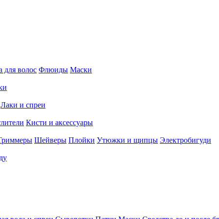
 для волос
Флюиды
Маски
ки
Лаки и спреи
тлители
Кисти и аксессуары
Триммеры
Шейверы
Плойки
Утюжки и щипцы
Электробигуди
ду