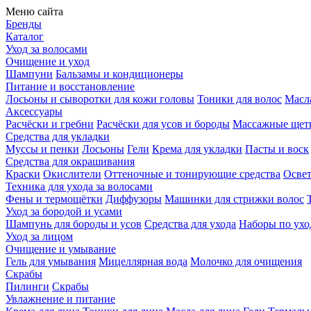
Меню сайта
Бренды
Каталог
Уход за волосами
Очищение и уход
Шампуни
Бальзамы и кондиционеры
Питание и восстановление
Лосьоны и сыворотки для кожи головы
Тоники для волос
Масла
Аксессуары
Расчёски и гребни
Расчёски для усов и бороды
Массажные щет
Средства для укладки
Муссы и пенки
Лосьоны
Гели
Крема для укладки
Пасты и воск
Средства для окрашивания
Краски
Окислители
Оттеночные и тонирующие средства
Осве
Техника для ухода за волосами
Фены и термощётки
Диффузоры
Машинки для стрижки волос
Уход за бородой и усами
Шампунь для бороды и усов
Средства для ухода
Наборы по ухо
Уход за лицом
Очищение и умывание
Гель для умывания
Мицеллярная вода
Молочко для очищения
Скрабы
Пилинги
Скрабы
Увлажнение и питание