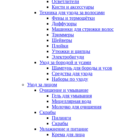
Осветлители
Кисти и аксессуары
Техника для ухода за волосами
Фены и термощётки
Диффузоры
Машинки для стрижки волос
Триммеры
Шейверы
Плойки
Утюжки и щипцы
Электробигуди
Уход за бородой и усами
Шампунь для бороды и усов
Средства для ухода
Наборы по уходу
Уход за лицом
Очищение и умывание
Гель для умывания
Мицеллярная вода
Молочко для очищения
Скрабы
Пилинги
Скрабы
Увлажнение и питание
Крема для лица