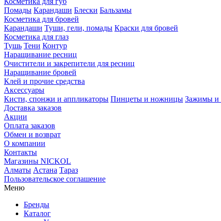
Косметика для губ
Помады
Карандаши
Блески
Бальзамы
Косметика для бровей
Карандаши
Туши, гели, помады
Краски для бровей
Косметика для глаз
Тушь
Тени
Контур
Наращивание ресниц
Очистители и закрепители для ресниц
Наращивание бровей
Клей и прочие средства
Аксессуары
Кисти, спонжи и аппликаторы
Пинцеты и ножницы
Зажимы и 
Доставка заказов
Акции
Оплата заказов
Обмен и возврат
О компании
Контакты
Магазины NICKOL
Алматы
Астана
Тараз
Пользовательское соглашение
Меню
Бренды
Каталог