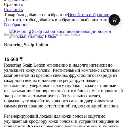
Сравнить
Сравнить
Товар был добавлен
в избранное
Перейти в избранное
Для того, чтобы добавить в избранное, выберите тип товара.
В избранное
Восстанавливающий лосьон для кожи головы, 100мл
Restoring Scalp Lotion
16 660
₸
Restoring Scalp Lotion мгновенно и надолго интенсивно
увлажняет кожу головы. Растительный комплекс активных
компонентов из красной свеклы, фруктоолигосахарида из
сахарной свеклы и пантенола регулирует баланс
увлажнения, удерживает влагу глубоко в коже и защищает
от высыхания. Одновременно с этим биоферментированный
экстракт овса стимулирует работу сальных желез,
нормализует выработку кожного сала, поддерживая тем
самым регенерацию естественной гидролипидной пленки.
Регенерирующий лосьон для кожи головы ощутимо
улучшает микрофлору кожи головы и устраняет ощущение
стянутости. Кожа головы ощущается спокойной и упругой