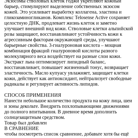
Экзосомы стволовых клеток годжи укрепляют кожный
барьер, стимулируют выделение собственных экзосом
кожей. Это усиливает выработку коллагена, эластина и
гликозаминогликанов. Комплекс Telosense Active сохраняет
целостную ДНК, продлевает жизнь клеток и заметно
улучшает внешний вид кожи. Стволовые клетки альпийской
розы защищают, восстанавливают устойчивость кожи к
агрессивным факторам окружающей среды, улучшают
барьерные свойства. 3-гиалуроновая кислота – мощная
комбинация фракций гиалуроновой кислоты разного
молекулярного веса воздействует на разные слои кожи.
Экстракт льна оптимизирует липидный баланс,
восстанавливает, повышает жизненный тонус, возвращает
эластичность. Масло купуасу увлажняет, защищает клетки
кожи, действует как антиоксидант, нейтрализует свободные
радикалы и регулирует активность липидов.
СПОСОБ ПРИМЕНЕНИЯ
Нанести небольшое количество продукта на кожу лица, шеи
и зоны декольте. Внедрить похлопывающими движениями
до полного впитывания. В дневное время дополнить
солнцезащитным средством.
Товар был добавлен
В СРАВНЕНИЕ
чтобы посмотреть список сравнение, добавьте хотя бы ещё