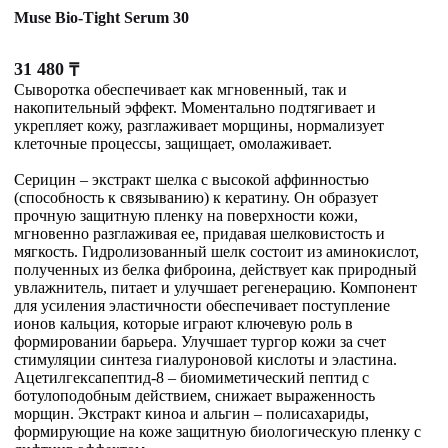
Muse Bio-Tight Serum 30
31 480
₸
Сыворотка обеспечивает как мгновенный, так и
накопительный эффект. Моментально подтягивает и
укрепляет кожу, разглаживает морщины, нормализует
клеточные процессы, защищает, омолаживает.
Серицин – экстракт шелка с высокой аффинностью
(способность к связыванию) к кератину. Он образует
прочную защитную пленку на поверхности кожи,
мгновенно разглаживая ее, придавая шелковистость и
мягкость. Гидролизованный шелк состоит из аминокислот,
полученных из белка фиброина, действует как природный
увлажнитель, питает и улучшает регенерацию. Компонент
для усиления эластичности обеспечивает поступление
ионов кальция, которые играют ключевую роль в
формировании барьера. Улучшает тургор кожи за счет
стимуляции синтеза гиалуроновой кислоты и эластина.
Ацетилгексапептид-8 – биомиметический пептид с
ботулоподобным действием, снижает выраженность
морщин. Экстракт киноа и альгин – полисахариды,
формирующие на коже защитную биологическую пленку с