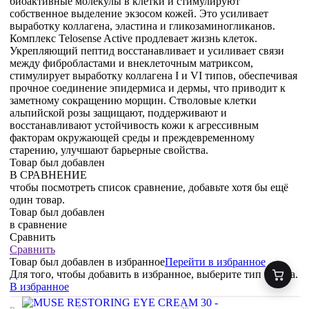
биоактивные молекулы в клетки и стимулируют
собственное выделение экзосом кожей. Это усиливает
выработку коллагена, эластина и гликозаминогликанов.
Комплекс Telosense Active продлевает жизнь клеток.
Укрепляющий пептид восстанавливает и усиливает связи
между фибробластами и внеклеточным матриксом,
стимулирует выработку коллагена I и VI типов, обеспечивая
прочное соединение эпидермиса и дермы, что приводит к
заметному сокращению морщин. Стволовые клетки
альпийской розы защищают, поддерживают и
восстанавливают устойчивость кожи к агрессивным
факторам окружающей среды и преждевременному
старению, улучшают барьерные свойства.
Товар был добавлен
В СРАВНЕНИЕ
чтобы посмотреть список сравнение, добавьте хотя бы ещё
один товар.
Товар был добавлен
в сравнение
Сравнить
Сравнить
Товар был добавлен
в избранное
Перейти в избранное
Для того, чтобы добавить в избранное, выберите тип товара.
В избранное