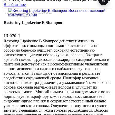
В избранное
Восстанавливающий шампунь,250 мл
Restoring Lipokerine B Shampoo
13 070
₸
Restoring Lipokerine B Shampoo действует мягко, но
эффективно: с помощью липоаминокислот из овса он
особенно бережно очищает, сохраняя естественную
кислотную защитную оболочку кожи головы. Экстракт
красной свеклы, фруктоолигосахарид из сахарной свеклы и
пантенол действуют как высокоэффективные увлажнители
— они мгновенно и надолго снабжают кожу головы и
волосы влагой и защищают от высыхания в результате
воздействия окружающей среды. Полиэфир молочной
кислоты снимает раздражение, а ухаживающий комплекс на
основе крахмала разглаживает волосы и улучшает их
расчесываемость. Мягкий шампунь при каждом мытье волос
нормализует микрофлору кожи головы, восстанавливает
гидролипидную пленку и сохраняет естественный баланс
увлажнения кожи головы. Ощущение стянутости и сухость
заметно уменьшаются, кожа головы расслабляется. Волосы
становятся упругими, лучше расчесываются и получают