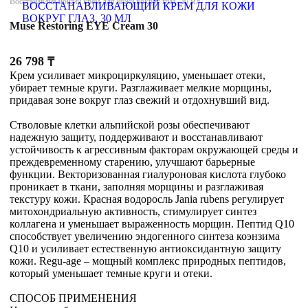
Восстанавливающий крем для кожи вокруг глаз, 30 мл
Muse Restoring EYE Cream 30
26 798
₸
Крем усиливает микроциркуляцию, уменьшает отеки,
убирает темные круги. Разглаживает мелкие морщины,
придавая зоне вокруг глаз свежий и отдохнувший вид.
Стволовые клетки альпийской розы обеспечивают
надежную защиту, поддерживают и восстанавливают
устойчивость к агрессивным факторам окружающей среды и
преждевременному старению, улучшают барьерные
функции. Векторизованная гиалуроновая кислота глубоко
проникает в ткани, заполняя морщины и разглаживая
текстуру кожи. Красная водоросль Jania rubens регулирует
митохондриальную активность, стимулирует синтез
коллагена и уменьшает выраженность морщин. Пептид Q10
способствует увеличению эндогенного синтеза коэнзима
Q10 и усиливает естественную антиоксидантную защиту
кожи. Regu-age – мощный комплекс природных пептидов,
который уменьшает темные круги и отеки.
СПОСОБ ПРИМЕНЕНИЯ