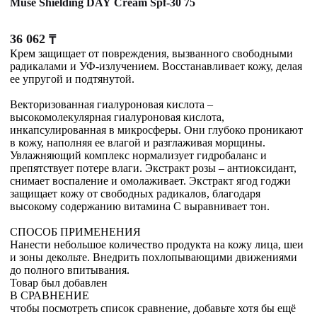
Muse Shielding DAY Cream Spf-30 75
36 062
₸
Крем защищает от повреждения, вызванного свободными
радикалами и УФ-излучением. Восстанавливает кожу, делая
ее упругой и подтянутой.
Векторизованная гиалуроновая кислота –
высокомолекулярная гиалуроновая кислота,
инкапсулированная в микросферы. Они глубоко проникают
в кожу, наполняя ее влагой и разглаживая морщины.
Увлажняющий комплекс нормализует гидробаланс и
препятствует потере влаги. Экстракт розы – антиоксидант,
снимает воспаление и омолаживает. Экстракт ягод годжи
защищает кожу от свободных радикалов, благодаря
высокому содержанию витамина С выравнивает тон.
СПОСОБ ПРИМЕНЕНИЯ
Нанести небольшое количество продукта на кожу лица, шеи
и зоны декольте. Внедрить похлопывающими движениями
до полного впитывания.
Товар был добавлен
В СРАВНЕНИЕ
чтобы посмотреть список сравнение, добавьте хотя бы ещё