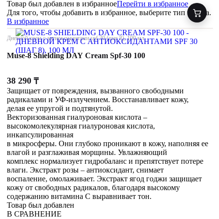
Товар был добавлен
в избранное
Перейти в избранное
Для того, чтобы добавить в избранное, выберите тип товара.
В избранное
Дневной крем с антиоксидантами spf 30 (шаг 8), 100 мл
Muse-8 Shielding DAY Cream Spf-30 100
38 290
₸
Защищает от повреждения, вызванного свободными
радикалами и УФ-излучением. Восстанавливает кожу,
делая ее упругой и подтянутой.
Векторизованная гиалуроновая кислота –
высокомолекулярная гиалуроновая кислота,
инкапсулированная
в микросферы. Они глубоко проникают в кожу, наполняя ее
влагой и разглаживая морщины. Увлажняющий
комплекс нормализует гидробаланс и препятствует потере
влаги. Экстракт розы – антиоксидант, снимает
воспаление, омолаживает. Экстракт ягод годжи защищает
кожу от свободных радикалов, благодаря высокому
содержанию витамина С выравнивает тон.
Товар был добавлен
В СРАВНЕНИЕ