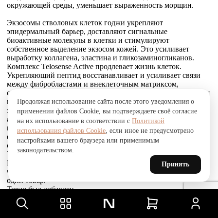
окружающей среды, уменьшает выраженность морщин.
Экзосомы стволовых клеток годжи укрепляют
эпидермальный барьер, доставляют сигнальные
биоактивные молекулы в клетки и стимулируют
собственное выделение экзосом кожей. Это усиливает
выработку коллагена, эластина и гликозаминогликанов.
Комплекс Telosense Active продлевает жизнь клеток.
Укрепляющий пептид восстанавливает и усиливает связи
между фибробластами и внеклеточным матриксом,
стимулирует выработку коллагена I и VI типов, обеспечивая
прочное соединение эпидермиса и дермы, что приводит к
Продолжая использование сайта после этого уведомления о
заметному сокращению морщин. Стволовые клетки
применении файлов Cookie, вы подтверждаете своё согласие
альпийской розы защищают, поддерживают и
на их использование в соответствии с
Политикой
восстанавливают устойчивость кожи к агрессивным
использования файлов Cookie
, если иное не предусмотрено
факторам окружающей среды и преждевременному
настройками вашего браузера или применимым
старению, улучшают барьерные свойства.
законодательством.
Товар был добавлен
В СРАВНЕНИЕ
Принять
чтобы посмотреть список сравнение, добавьте хотя бы ещё
один товар.
Товар был добавлен
в сравнение
Сравнить
Сравнить