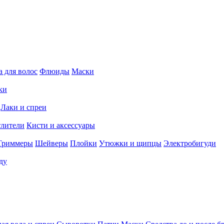
 для волос
Флюиды
Маски
ки
Лаки и спреи
тлители
Кисти и аксессуары
Триммеры
Шейверы
Плойки
Утюжки и щипцы
Электробигуди
ду