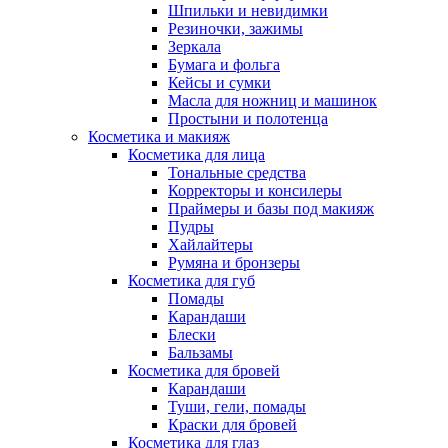
Шпильки и невидимки
Резиночки, зажимы
Зеркала
Бумага и фольга
Кейсы и сумки
Масла для ножниц и машинок
Простыни и полотенца
Косметика и макияж
Косметика для лица
Тональные средства
Корректоры и консилеры
Праймеры и базы под макияж
Пудры
Хайлайтеры
Румяна и бронзеры
Косметика для губ
Помады
Карандаши
Блески
Бальзамы
Косметика для бровей
Карандаши
Туши, гели, помады
Краски для бровей
Косметика для глаз