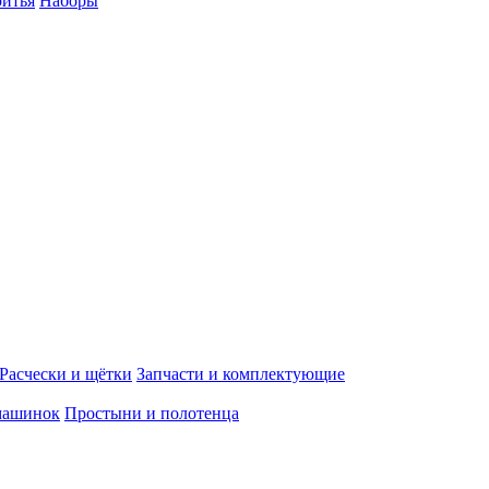
ритья
Наборы
Расчески и щётки
Запчасти и комплектующие
машинок
Простыни и полотенца