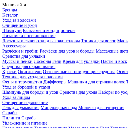
Меню сайта
Бренды
Каталог
Уход за волосами
Очищение и уход
Шампуни
Бальзамы и кондиционеры
Питание и восстановление
Лосьоны и сыворотки для кожи головы
Тоники для волос
Масла
Аксессуары
Расчёски и гребни
Расчёски для усов и бороды
Массажные щет
Средства для укладки
Муссы и пенки
Лосьоны
Гели
Крема для укладки
Пасты и воск
Средства для окрашивания
Краски
Окислители
Оттеночные и тонирующие средства
Осве
Техника для ухода за волосами
Фены и термощётки
Диффузоры
Машинки для стрижки волос
Уход за бородой и усами
Шампунь для бороды и усов
Средства для ухода
Наборы по ухо
Уход за лицом
Очищение и умывание
Гель для умывания
Мицеллярная вода
Молочко для очищения
Скрабы
Пилинги
Скрабы
Увлажнение и питание