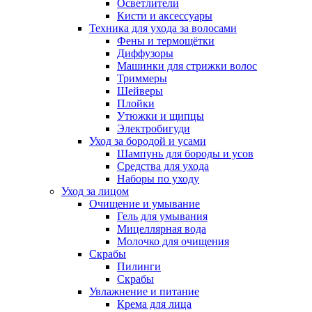
Осветлители
Кисти и аксессуары
Техника для ухода за волосами
Фены и термощётки
Диффузоры
Машинки для стрижки волос
Триммеры
Шейверы
Плойки
Утюжки и щипцы
Электробигуди
Уход за бородой и усами
Шампунь для бороды и усов
Средства для ухода
Наборы по уходу
Уход за лицом
Очищение и умывание
Гель для умывания
Мицеллярная вода
Молочко для очищения
Скрабы
Пилинги
Скрабы
Увлажнение и питание
Крема для лица