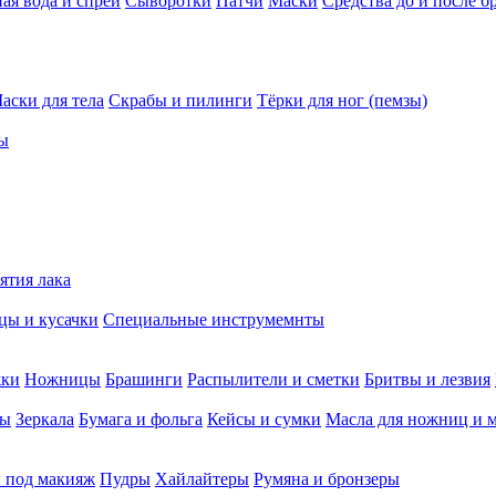
ая вода и спреи
Сыворотки
Патчи
Маски
Средства до и после б
аски для тела
Скрабы и пилинги
Тёрки для ног (пемзы)
ы
ятия лака
ы и кусачки
Специальные инструмемнты
жки
Ножницы
Брашинги
Распылители и сметки
Бритвы и лезвия
мы
Зеркала
Бумага и фольга
Кейсы и сумки
Масла для ножниц и 
 под макияж
Пудры
Хайлайтеры
Румяна и бронзеры