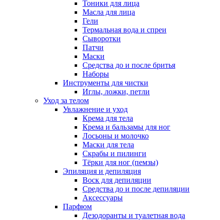
Тоники для лица
Масла для лица
Гели
Термальная вода и спреи
Сыворотки
Патчи
Маски
Средства до и после бритья
Наборы
Инструменты для чистки
Иглы, ложки, петли
Уход за телом
Увлажнение и уход
Крема для тела
Крема и бальзамы для ног
Лосьоны и молочко
Маски для тела
Скрабы и пилинги
Тёрки для ног (пемзы)
Эпиляция и депиляция
Воск для депиляции
Средства до и после депиляции
Аксессуары
Парфюм
Дезодоранты и туалетная вода