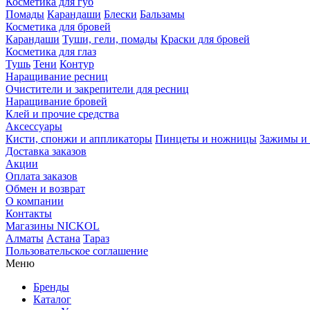
Косметика для губ
Помады
Карандаши
Блески
Бальзамы
Косметика для бровей
Карандаши
Туши, гели, помады
Краски для бровей
Косметика для глаз
Тушь
Тени
Контур
Наращивание ресниц
Очистители и закрепители для ресниц
Наращивание бровей
Клей и прочие средства
Аксессуары
Кисти, спонжи и аппликаторы
Пинцеты и ножницы
Зажимы и 
Доставка заказов
Акции
Оплата заказов
Обмен и возврат
О компании
Контакты
Магазины NICKOL
Алматы
Астана
Тараз
Пользовательское соглашение
Меню
Бренды
Каталог