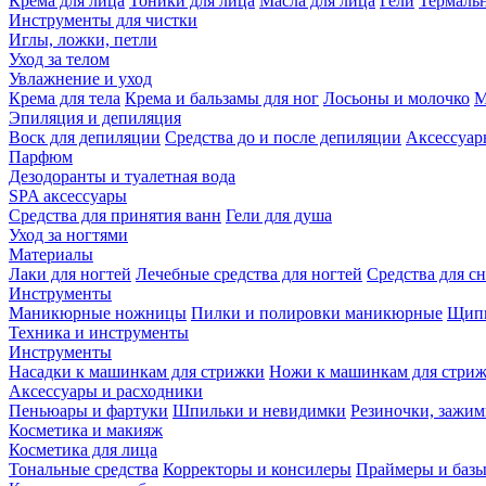
Крема для лица
Тоники для лица
Масла для лица
Гели
Термальн
Инструменты для чистки
Иглы, ложки, петли
Уход за телом
Увлажнение и уход
Крема для тела
Крема и бальзамы для ног
Лосьоны и молочко
М
Эпиляция и депиляция
Воск для депиляции
Средства до и после депиляции
Аксессуар
Парфюм
Дезодоранты и туалетная вода
SPA аксессуары
Средства для принятия ванн
Гели для душа
Уход за ногтями
Материалы
Лаки для ногтей
Лечебные средства для ногтей
Средства для сн
Инструменты
Маникюрные ножницы
Пилки и полировки маникюрные
Щипц
Техника и инструменты
Инструменты
Насадки к машинкам для стрижки
Ножи к машинкам для стри
Аксессуары и расходники
Пеньюары и фартуки
Шпильки и невидимки
Резиночки, зажи
Косметика и макияж
Косметика для лица
Тональные средства
Корректоры и консилеры
Праймеры и базы