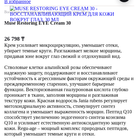
В избранное
Восстанавливающий крем для кожи вокруг глаз, 30 мл
Muse Restoring EYE Cream 30
26 798
₸
Крем усиливает микроциркуляцию, уменьшает отеки,
убирает темные круги. Разглаживает мелкие морщины,
придавая зоне вокруг глаз свежий и отдохнувший вид.
Стволовые клетки альпийской розы обеспечивают
надежную защиту, поддерживают и восстанавливают
устойчивость к агрессивным факторам окружающей среды и
преждевременному старению, улучшают барьерные
функции. Векторизованная гиалуроновая кислота глубоко
проникает в ткани, заполняя морщины и разглаживая
текстуру кожи. Красная водоросль Jania rubens регулирует
митохондриальную активность, стимулирует синтез
коллагена и уменьшает выраженность морщин. Пептид Q10
способствует увеличению эндогенного синтеза коэнзима
Q10 и усиливает естественную антиоксидантную защиту
кожи. Regu-age – мощный комплекс природных пептидов,
который уменьшает темные круги и отеки.