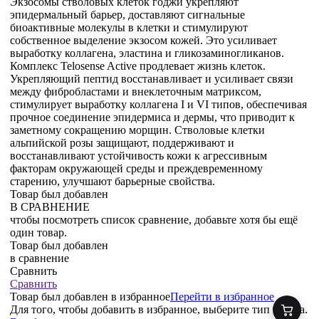
Экзосомы стволовых клеток годжи укрепляют
эпидермальный барьер, доставляют сигнальные
биоактивные молекулы в клетки и стимулируют
собственное выделение экзосом кожей. Это усиливает
выработку коллагена, эластина и гликозаминогликанов.
Комплекс Telosense Active продлевает жизнь клеток.
Укрепляющий пептид восстанавливает и усиливает связи
между фибробластами и внеклеточным матриксом,
стимулирует выработку коллагена I и VI типов, обеспечивая
прочное соединение эпидермиса и дермы, что приводит к
заметному сокращению морщин. Стволовые клетки
альпийской розы защищают, поддерживают и
восстанавливают устойчивость кожи к агрессивным
факторам окружающей среды и преждевременному
старению, улучшают барьерные свойства.
Товар был добавлен
В СРАВНЕНИЕ
чтобы посмотреть список сравнение, добавьте хотя бы ещё
один товар.
Товар был добавлен
в сравнение
Сравнить
Сравнить
Товар был добавлен
в избранное
Перейти в избранное
Для того, чтобы добавить в избранное, выберите тип товара.