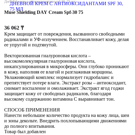
Дневной крем с антиоксидантами spf 30, 75 мл
Muse Shielding DAY Cream Spf-30 75
36 062
₸
Крем защищает от повреждения, вызванного свободными
радикалами и УФ-излучением. Восстанавливает кожу, делая
ее упругой и подтянутой.
Векторизованная гиалуроновая кислота –
высокомолекулярная гиалуроновая кислота,
инкапсулированная в микросферы. Они глубоко проникают
в кожу, наполняя ее влагой и разглаживая морщины.
Увлажняющий комплекс нормализует гидробаланс и
препятствует потере влаги. Экстракт розы – антиоксидант,
снимает воспаление и омолаживает. Экстракт ягод годжи
защищает кожу от свободных радикалов, благодаря
высокому содержанию витамина С выравнивает тон.
СПОСОБ ПРИМЕНЕНИЯ
Нанести небольшое количество продукта на кожу лица, шеи
и зоны декольте. Внедрить похлопывающими движениями
до полного впитывания.
Товар был добавлен