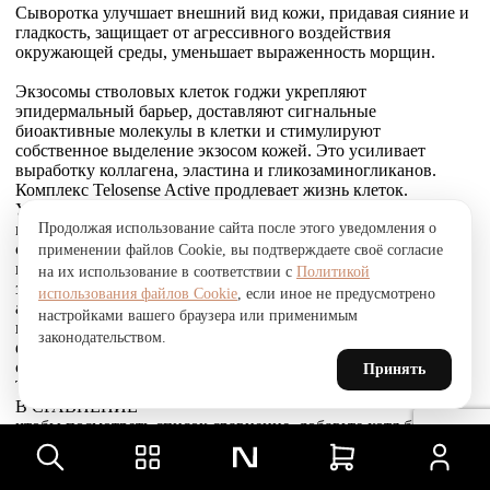
Сыворотка улучшает внешний вид кожи, придавая сияние и
гладкость, защищает от агрессивного воздействия
окружающей среды, уменьшает выраженность морщин.
Экзосомы стволовых клеток годжи укрепляют
эпидермальный барьер, доставляют сигнальные
биоактивные молекулы в клетки и стимулируют
собственное выделение экзосом кожей. Это усиливает
выработку коллагена, эластина и гликозаминогликанов.
Комплекс Telosense Active продлевает жизнь клеток.
Укрепляющий пептид восстанавливает и усиливает связи
Продолжая использование сайта после этого уведомления о
между фибробластами и внеклеточным матриксом,
стимулирует выработку коллагена I и VI типов, обеспечивая
применении файлов Cookie, вы подтверждаете своё согласие
прочное соединение эпидермиса и дермы, что приводит к
на их использование в соответствии с
Политикой
заметному сокращению морщин. Стволовые клетки
использования файлов Cookie
, если иное не предусмотрено
альпийской розы защищают, поддерживают и
настройками вашего браузера или применимым
восстанавливают устойчивость кожи к агрессивным
законодательством.
факторам окружающей среды и преждевременному
старению, улучшают барьерные свойства.
Принять
Товар был добавлен
В СРАВНЕНИЕ
чтобы посмотреть список сравнение, добавьте хотя бы ещё
один товар.
Товар был добавлен
в сравнение