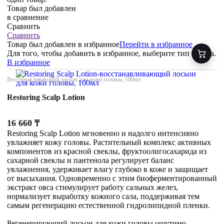
Товар был добавлен
в сравнение
Сравнить
Сравнить
Товар был добавлен
в избранное
Перейти в избранное
Для того, чтобы добавить в избранное, выберите тип товара.
В избранное
Восстанавливающий лосьон для кожи головы, 100мл
Restoring Scalp Lotion
16 660
₸
Restoring Scalp Lotion мгновенно и надолго интенсивно
увлажняет кожу головы. Растительный комплекс активных
компонентов из красной свеклы, фруктоолигосахарида из
сахарной свеклы и пантенола регулирует баланс
увлажнения, удерживает влагу глубоко в коже и защищает
от высыхания. Одновременно с этим биоферментированный
экстракт овса стимулирует работу сальных желез,
нормализует выработку кожного сала, поддерживая тем
самым регенерацию естественной гидролипидной пленки.
Регенерирующий лосьон для кожи головы ощутимо