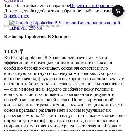
Сравнить
Товар был добавлен
в избранное
Перейти в избранное
Для того, чтобы добавить в избранное, выберите тип товара.
В избранное
Восстанавливающий шампунь,250 мл
Restoring Lipokerine B Shampoo
13 070
₸
Restoring Lipokerine B Shampoo действует мягко, но
эффективно: с помощью липоаминокислот из овса он
особенно бережно очищает, сохраняя естественную
кислотную защитную оболочку кожи головы. Экстракт
красной свеклы, фруктоолигосахарид из сахарной свеклы и
пантенол действуют как высокоэффективные увлажнители
— они мгновенно и надолго снабжают кожу головы и
волосы влагой и защищают от высыхания в результате
воздействия окружающей среды. Полиэфир молочной
кислоты снимает раздражение, а ухаживающий комплекс на
основе крахмала разглаживает волосы и улучшает их
расчесываемость. Мягкий шампунь при каждом мытье волос
нормализует микрофлору кожи головы, восстанавливает
гидролипидную пленку и сохраняет естественный баланс