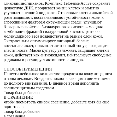
гликозаминогликанов. Комплекс Telosense Active сохраняет
целостную ДНК, продлевает жизнь клеток и заметно
улучшает внешний вид кожи. Стволовые клетки альпийской
розы защищают, восстанавливают устойчивость кожи к
агрессивным факторам окружающей среды, улучшают
барьерные свойства. 3-гиалуроновая кислота – мощная
комбинация фракций гиалуроновой кислоты разного
молекулярного веса воздействует на разные слои кожи.
Экстракт льна оптимизирует липидный баланс,
восстанавливает, повышает жизненный тонус, возвращает
эластичность. Масло купуасу увлажняет, защищает клетки
кожи, действует как антиоксидант, нейтрализует свободные
радикалы и регулирует активность липидов.
СПОСОБ ПРИМЕНЕНИЯ
Нанести небольшое количество продукта на кожу лица, шеи
и зоны декольте. Внедрить похлопывающими движениями
до полного впитывания. В дневное время дополнить
солнцезащитным средством.
Товар был добавлен
В СРАВНЕНИЕ
чтобы посмотреть список сравнение, добавьте хотя бы ещё
один товар.
Товар был добавлен
в сравнение