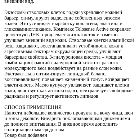
внешний вид.
Экзосомы стволовых клеток годжи укрепляют кожный
барьер, стимулируют выделение собственных экзосом
кожей. Это усиливает выработку коллагена, эластина и
гликозаминогликанов. Комплекс Telosense Active сохраняет
целостную ДНК, продлевает жизнь клеток и заметно
улучшает внешний вид кожи. Стволовые клетки альпийской
розы защищают, восстанавливают устойчивость кожи к
агрессивным факторам окружающей среды, улучшают
барьерные свойства. 3-гиалуроновая кислота – мощная
комбинация фракций гиалуроновой кислоты разного
молекулярного веса воздействует на разные слои кожи.
Экстракт льна оптимизирует липидный баланс,
восстанавливает, повышает жизненный тонус, возвращает
эластичность. Масло купуасу увлажняет, защищает клетки
кожи, действует как антиоксидант, нейтрализует свободные
радикалы и регулирует активность липидов.
СПОСОБ ПРИМЕНЕНИЯ
Нанести небольшое количество продукта на кожу лица, шеи
и зоны декольте. Внедрить похлопывающими движениями
до полного впитывания. В дневное время дополнить
солнцезащитным средством.
Товар был добавлен