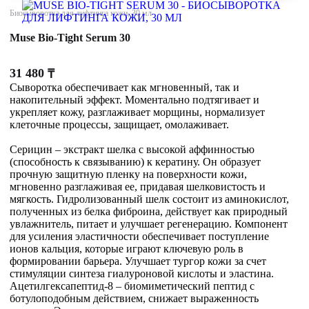
Биосыворотка для лифтинга кожи, 30 мл
Muse Bio-Tight Serum 30
31 480
₸
Сыворотка обеспечивает как мгновенный, так и
накопительный эффект. Моментально подтягивает и
укрепляет кожу, разглаживает морщины, нормализует
клеточные процессы, защищает, омолаживает.
Серицин – экстракт шелка с высокой аффинностью
(способность к связыванию) к кератину. Он образует
прочную защитную пленку на поверхности кожи,
мгновенно разглаживая ее, придавая шелковистость и
мягкость. Гидролизованный шелк состоит из аминокислот,
полученных из белка фиброина, действует как природный
увлажнитель, питает и улучшает регенерацию. Компонент
для усиления эластичности обеспечивает поступление
ионов кальция, которые играют ключевую роль в
формировании барьера. Улучшает тургор кожи за счет
стимуляции синтеза гиалуроновой кислоты и эластина.
Ацетилгексапептид-8 – биомиметический пептид с
ботулоподобным действием, снижает выраженность